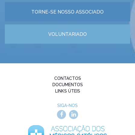
dignidade da pessoa humana e a doutrina da Igreja.
TORNE-SE NOSSO ASSOCIADO
Além deste assumir de posições, a favor ou contra, em
temas considerados fraturantes,a AMCP também
entende ser seu direito e dever manifestar aos
VOLUNTARIADO
responsáveis da Igreja e da Sociedade os problemas,
as preocupações, os projetos e as esperanças vividas
no exercício da própria profissão médica.
CONTACTOS
DOCUMENTOS
LINKS ÚTEIS
SIGA-NOS